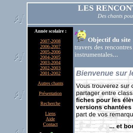
LES RENCON
Des chants pour
Année scolaire :
Objectif du site 
2007-2008
travers des rencontres
2006-2007
2005-2006
instrumentales...
2004-2005
2003-2004
2002-2003
Bienvenue sur l
2001-2002
Autres chants
Vous trouverez sur
partager entre class
Présentation
fiches pour les él
Recherche
versions chantées
part de vos remarqu
Liens
Aide
Contact
... et 